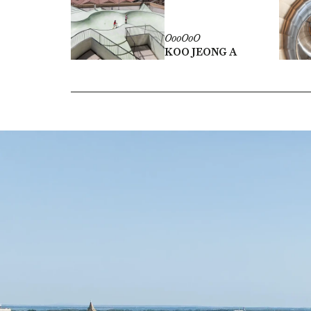
OooOoO
KOO JEONG A