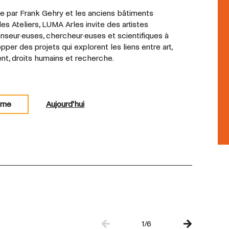
e par Frank Gehry et les anciens bâtiments
des Ateliers, LUMA Arles invite des artistes
nseur·euses, chercheur·euses et scientifiques à
per des projets qui explorent les liens entre art,
ent, droits humains et recherche.
mme
Aujourd'hui
1/6