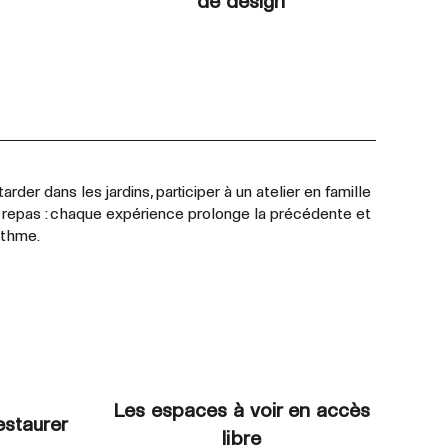
de design
arder dans les jardins, participer à un atelier en famille
n repas : chaque expérience prolonge la précédente et
ythme.
Les espaces à voir en accès
estaurer
libre