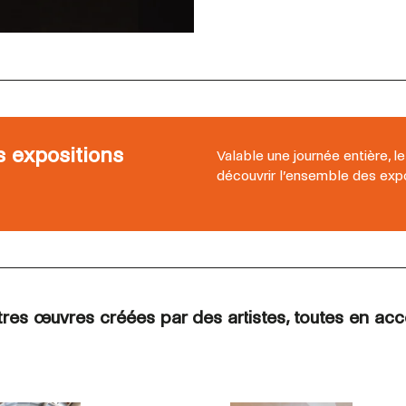
es expositions
Valable une journée entière, le
découvrir l’ensemble des expo
es œuvres créées par des artistes, toutes en accè