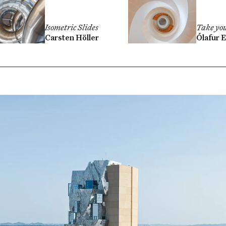
Isometric Slides
Take yo
Carsten Höller
Ólafur E