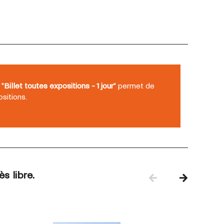
 "
Billet toutes expositions - 1 jour
" permet de
sitions.
s libre.