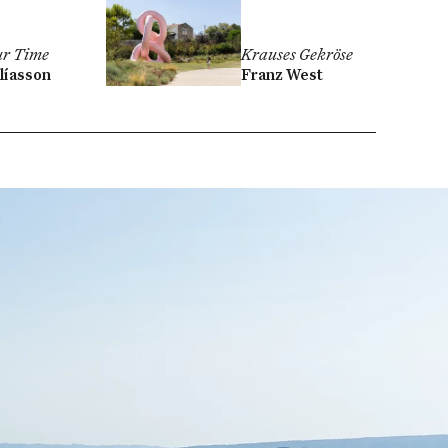
ur Time
Krauses Gekröse
líasson
Franz West