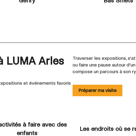
Gehry
Bas Smets
 à LUMA Arles
Traverser les expositions, s’att
ou faire une pause autour d’u
compose un parcours à son r
xpositions et événements favoris
Préparer ma visite
activités à faire avec des
Les endroits où se r
enfants