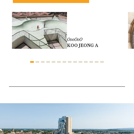
OooOoO
KOO JEONG A