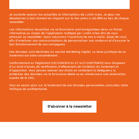
Je souhaite recevoir les actualités et informations de LUMA Arles. Je peux me
désabonner à tout moment en cliquant sur le lien prévu à cet effet au bas de chaque
newsletter.
Les informations recueillies via ce formulaire sont enregistrées dans un fichier
informatisé, au moyen de l'application HubSpot, par LUMA Arles afin de vous
adresser sa newsletter. Nous mesurons l'ouverture de nos e-mails (pixel de visu)
afin d'améliorer nos communications, de personnaliser nos contenus et d'assurer le
bon fonctionnement de nos campagnes.
Ces données sont destinées au service Marketing Digital. La base juridique de ce
traitement est votre consentement.
Conformément au Règlement (UE) 2016/679 du 27 avril 2016 (RGPD), vous disposez
d'un droit d'accès, de rectification, d'effacement, de limitation du traitement et
d'opposition. Vous pouvez exercer ces droits en contactant la Déléguée à la
protection des données via le formulaire dédié ou en introduisant une réclamation
auprès de la CNIL.
Pour en savoir plus sur le traitement de vos données personnelles, consultez notre
Politique de confidentialité.