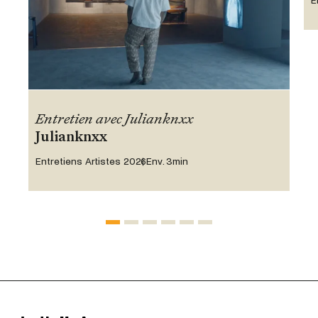
E
Entretien avec Julianknxx
Julianknxx
Entretiens Artistes 2026
Env. 3min