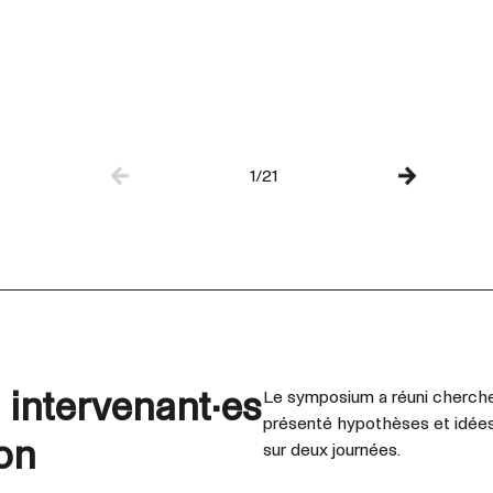
1/21
s intervenant·es
Le symposium a réuni chercheur
présenté hypothèses et idées 
ion
sur deux journées.