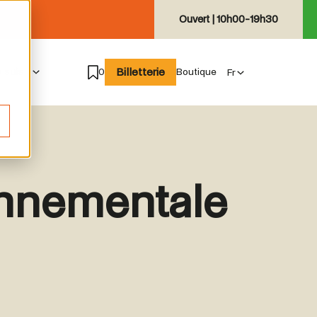
Ouvert |
10h00-19h30
Billetterie
e suis
0
Boutique
onnementale