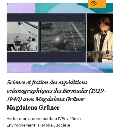
Science et fiction des expéditions
Pr
océanographiques des Bermudes (1929-
d
1940) avec Magdalena Grüner
Ti
Histoire environnementale IV
Env. 19min
Hi
Environnement , Histoire , Société
En