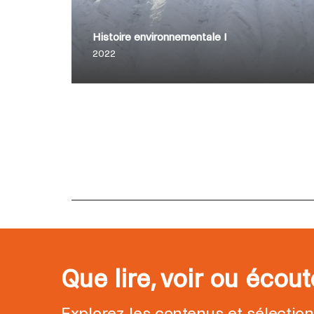
Histoire environnementale I
2022
Que lire, voir ou écou
Explorez les contenus et sélectio