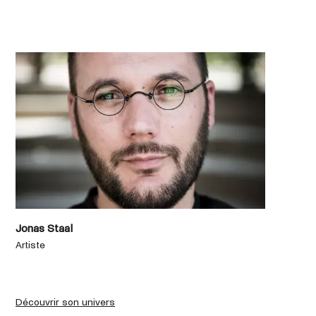
Jonas Staal
Ra
Artiste
pr
Découvrir son univers
Dé