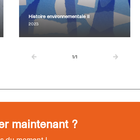
Histoire environnementale II
2023
1/1
ter maintenant ?
ns du moment !