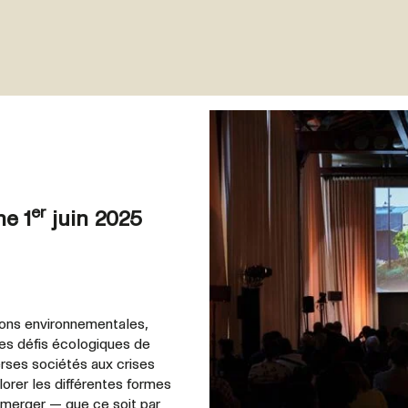
er
e 1
juin 2025
ons environnementales,
es défis écologiques de
rses sociétés aux crises
orer les différentes formes
merger — que ce soit par