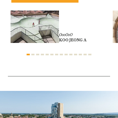
OooOoO
KOO JEONG A