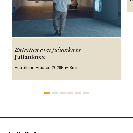
E
Entretien avec Julianknxx
Julianknxx
Entretiens Artistes 2026
Env. 3min