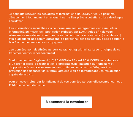
Je souhaite recevoir les actualités et informations de LUMA Arles. Je peux me
désabonner à tout moment en cliquant sur le lien prévu à cet effet au bas de chaque
newsletter.
Les informations recueillies via ce formulaire sont enregistrées dans un fichier
informatisé, au moyen de l'application HubSpot, par LUMA Arles afin de vous
adresser sa newsletter. Nous mesurons l'ouverture de nos e-mails (pixel de visu)
afin d'améliorer nos communications, de personnaliser nos contenus et d'assurer le
bon fonctionnement de nos campagnes.
Ces données sont destinées au service Marketing Digital. La base juridique de ce
traitement est votre consentement.
Conformément au Règlement (UE) 2016/679 du 27 avril 2016 (RGPD), vous disposez
d'un droit d'accès, de rectification, d'effacement, de limitation du traitement et
d'opposition. Vous pouvez exercer ces droits en contactant la Déléguée à la
protection des données via le formulaire dédié ou en introduisant une réclamation
auprès de la CNIL.
Pour en savoir plus sur le traitement de vos données personnelles, consultez notre
Politique de confidentialité.