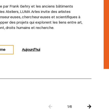
e par Frank Gehry et les anciens bâtiments
des Ateliers, LUMA Arles invite des artistes
nseur·euses, chercheur·euses et scientifiques à
per des projets qui explorent les liens entre art,
ent, droits humains et recherche.
mme
Aujourd'hui
1/6