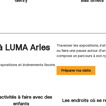
Gehry
Bas Smets
 à LUMA Arles
Traverser les expositions, s’att
ou faire une pause autour d’u
compose un parcours à son r
xpositions et événements favoris
Préparer ma visite
activités à faire avec des
Les endroits où se r
enfants