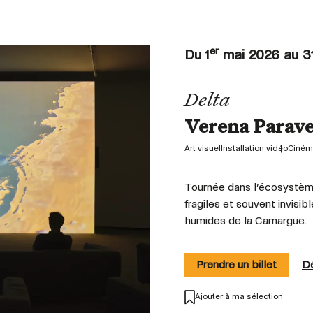
er
Du 1
mai 2026 au 3
Delta
Verena Parave
Art visuel
Installation vidéo
Ciném
Tournée dans l’écosystème 
fragiles et souvent invis
humides de la Camargue.
Prendre un billet
Dé
Ajouter à ma sélection