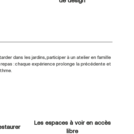
de design
arder dans les jardins, participer à un atelier en famille
n repas : chaque expérience prolonge la précédente et
ythme.
Les espaces à voir en accès
estaurer
libre