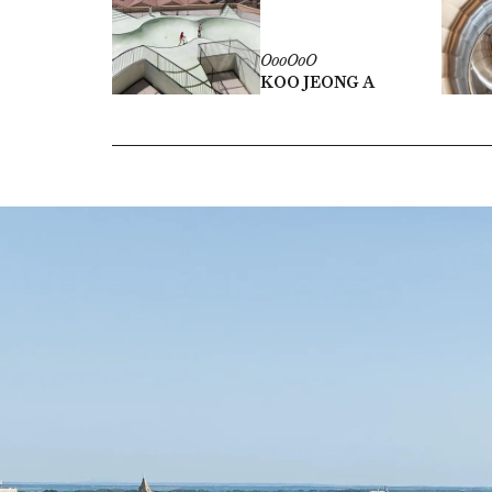
OooOoO
KOO JEONG A