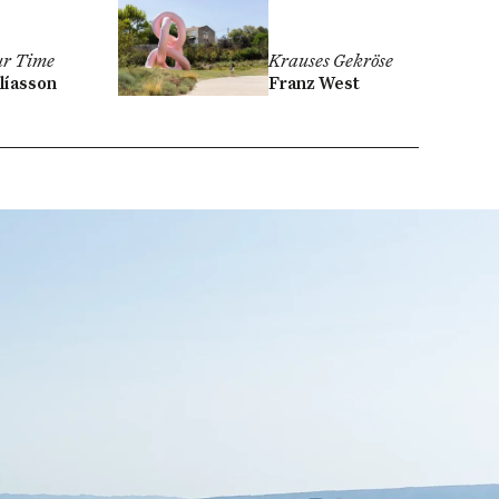
ur Time
Krauses Gekröse
líasson
Franz West