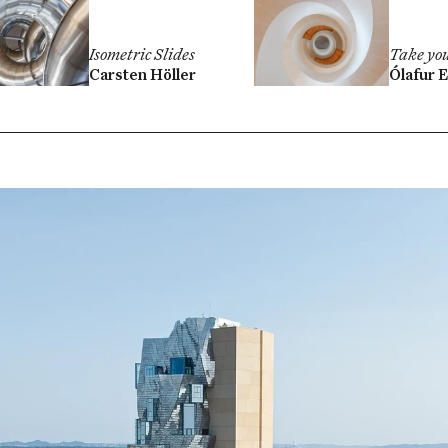
Isometric Slides
Take yo
Carsten Höller
Ólafur E