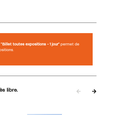
 "
Billet toutes expositions - 1 jour
" permet de
sitions.
s libre.