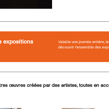
es expositions
Valable une journée entière, le
découvrir l’ensemble des expo
es œuvres créées par des artistes, toutes en accè