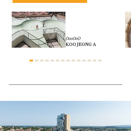
OooOoO
KOO JEONG A