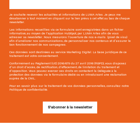
Je souhaite recevoir les actualités et informations de LUMA Arles. Je peux me
désabonner à tout moment en cliquant sur le lien prévu à cet effet au bas de chaque
newsletter.
Les informations recueillies via ce formulaire sont enregistrées dans un fichier
informatisé, au moyen de l'application HubSpot, par LUMA Arles afin de vous
adresser sa newsletter. Nous mesurons l'ouverture de nos e-mails (pixel de visu)
afin d'améliorer nos communications, de personnaliser nos contenus et d'assurer le
bon fonctionnement de nos campagnes.
Ces données sont destinées au service Marketing Digital. La base juridique de ce
traitement est votre consentement.
Conformément au Règlement (UE) 2016/679 du 27 avril 2016 (RGPD), vous disposez
d'un droit d'accès, de rectification, d'effacement, de limitation du traitement et
d'opposition. Vous pouvez exercer ces droits en contactant la Déléguée à la
protection des données via le formulaire dédié ou en introduisant une réclamation
auprès de la CNIL.
Pour en savoir plus sur le traitement de vos données personnelles, consultez notre
Politique de confidentialité.