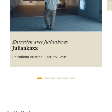
E
Entretien avec Julianknxx
Julianknxx
Entretiens Artistes 2026
Env. 3min