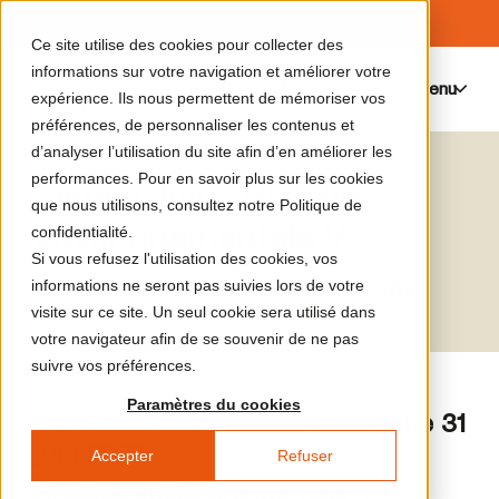
Ce site utilise des cookies pour collecter des
informations sur votre navigation et améliorer votre
Menu
0
expérience. Ils nous permettent de mémoriser vos
préférences, de personnaliser les contenus et
d’analyser l’utilisation du site afin d’en améliorer les
performances. Pour en savoir plus sur les cookies
Symposium : Histoire
que nous utilisons, consultez notre Politique de
environnementale V
confidentialité.
Si vous refusez l'utilisation des cookies, vos
Les conférences et discussions
informations ne seront pas suivies lors de votre
visite sur ce site. Un seul cookie sera utilisé dans
votre navigateur afin de se souvenir de ne pas
suivre vos préférences.
Paramètres du cookies
Du vendredi 29 mai au dimanche 31
juin 2026
Accepter
Refuser
Histoire environnementale V