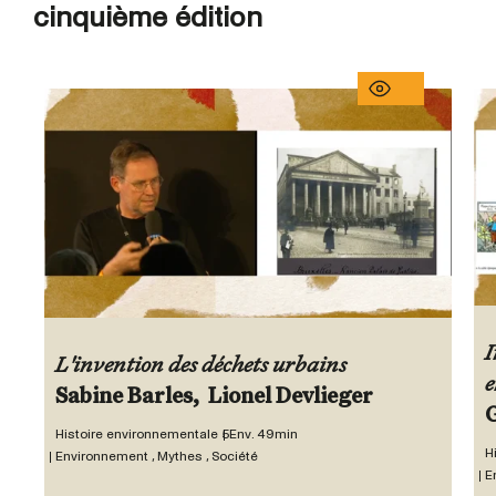
cinquième édition
I
L'invention des déchets urbains
e
Histoire environnementale 5
Env. 49min
H
Environnement , Mythes , Société
E